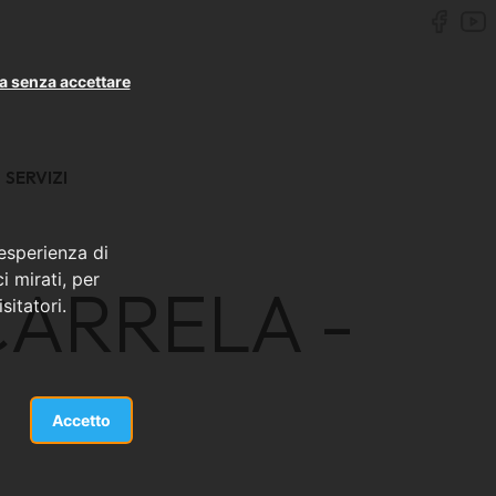
a senza accettare
SERVIZI
 esperienza di
i mirati, per
CARRELA -
sitatori.
Accetto