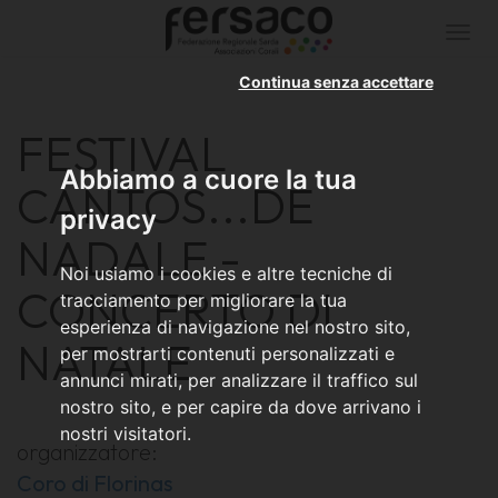
Togg
navi
Continua senza accettare
FESTIVAL
Abbiamo a cuore la tua
CANTOS...DE
privacy
NADALE -
Noi usiamo i cookies e altre tecniche di
CONCERTO DI
tracciamento per migliorare la tua
esperienza di navigazione nel nostro sito,
NATALE
per mostrarti contenuti personalizzati e
annunci mirati, per analizzare il traffico sul
nostro sito, e per capire da dove arrivano i
nostri visitatori.
organizzatore:
Coro di Florinas