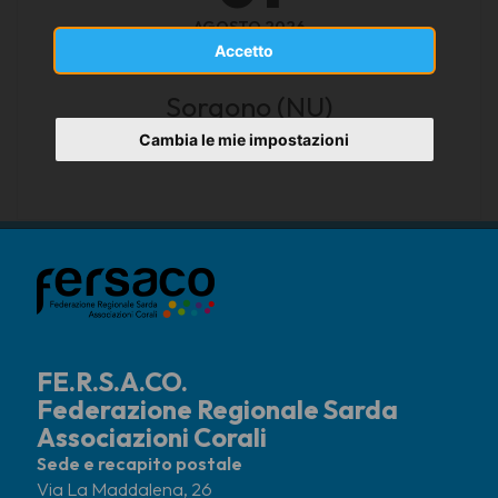
AGOSTO 2026
Accetto
Sorgono (NU)
Sogono
Cambia le mie impostazioni
FE.R.S.A.CO.
Federazione Regionale Sarda
Associazioni Corali
Sede e recapito postale
Via La Maddalena, 26