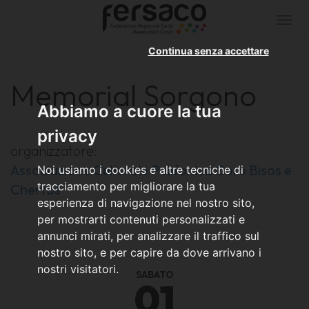
Togg
navi
Continua senza accettare
Memorial Sorgono
Abbiamo a cuore la tua
privacy
organizzatore:
Associazione Culturale Polifonica Coro Bisos e
Noi usiamo i cookies e altre tecniche di
tracciamento per migliorare la tua
Chertos
esperienza di navigazione nel nostro sito,
per mostrarti contenuti personalizzati e
annunci mirati, per analizzare il traffico sul
nostro sito, e per capire da dove arrivano i
nostri visitatori.
SABATO
01