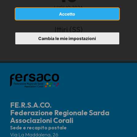
LUGLIO 2026
Accetto
Ittiri (SS)
chiesa
Cambia le mie impostazioni
FE.R.S.A.CO.
Federazione Regionale Sarda
Associazioni Corali
Sede e recapito postale
Via La Maddalena, 26