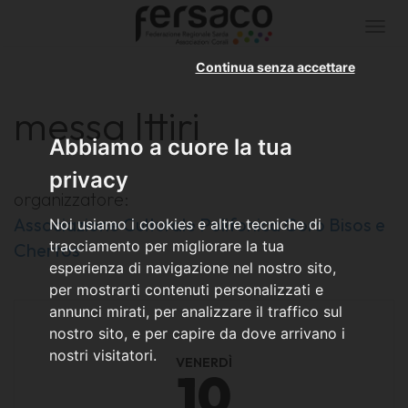
Togg
navi
Continua senza accettare
messa Ittiri
Abbiamo a cuore la tua
privacy
organizzatore:
Associazione Culturale Polifonica Coro Bisos e
Noi usiamo i cookies e altre tecniche di
tracciamento per migliorare la tua
Chertos
esperienza di navigazione nel nostro sito,
per mostrarti contenuti personalizzati e
annunci mirati, per analizzare il traffico sul
nostro sito, e per capire da dove arrivano i
nostri visitatori.
VENERDÌ
10