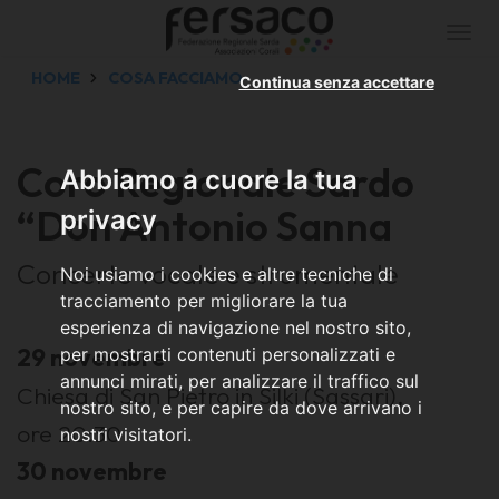
Togg
navi
HOME
COSA FACCIAMO
Continua senza accettare
Coro Regionale Sardo
Abbiamo a cuore la tua
“Don Antonio Sanna
privacy
Concerto vocale e strumentale
Noi usiamo i cookies e altre tecniche di
tracciamento per migliorare la tua
esperienza di navigazione nel nostro sito,
2
9 novembre
per mostrarti contenuti personalizzati e
annunci mirati, per analizzare il traffico sul
Chiesa di San Pietro in Silki (Sassari),
nostro sito, e per capire da dove arrivano i
ore 20:30
nostri visitatori.
30 novembre