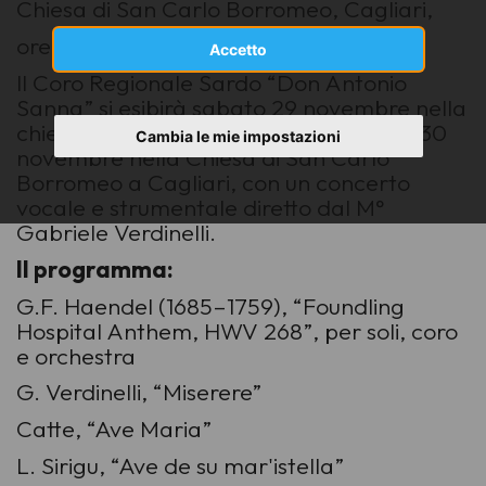
Chiesa di San Carlo Borromeo, Cagliari,
ore 20:00
Accetto
Il Coro Regionale Sardo “Don Antonio
Sanna” si esibirà sabato 29 novembre nella
chiesa di San Pietro in Silki e domenica 30
Cambia le mie impostazioni
novembre nella Chiesa di San Carlo
Borromeo a Cagliari, con un concerto
vocale e strumentale diretto dal M°
Gabriele Verdinelli.
Il programma:
G.F. Haendel (1685–1759), “Foundling
Hospital Anthem, HWV 268”, per soli, coro
e orchestra
G. Verdinelli, “Miserere”
Catte, “Ave Maria”
L. Sirigu, “Ave de su mar'istella”