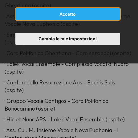
Ghentiana (ospite)
Accetto
· Associazione Culturale Corale Intrempas - Insieme
Vocale Nova Euphonia (ospite)
· Singers club sister’ Choir - Off Key Ensemble
Cambia le mie impostazioni
(ospite)
· Coro Polifonico Ghentiana - Coro serpeddi (ospite)
· Lolek Vocal Ensemble - Complesso Vocal di Nuoro
(ospite)
· Cantori della Resurrezione Aps - Bachis Sulis
(ospite)
· Gruppo Vocale Cantigos - Coro Polifonico
Bonucaminu (ospite)
· Hic et Nunc APS - Lolek Vocal Ensemble (ospite)
· Ass. Cul. M. Insieme Vocale Nova Euphonia - I
Cantori di via Majore (ospite)