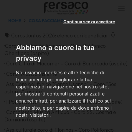
Togg
navi
HOME
COSA FACCIAMO
Continua senza accettare
🗣 Coros Juntos 2026: elenco cori beneficiari 👇
·Coro Prendas de Armonia - Coro Polifonico
Abbiamo a cuore la tua
Ghentiana (ospite)
privacy
· Coro Città di Macomer - Coro di Bonarcado (ospite)
Noi usiamo i cookies e altre tecniche di
· Coro "Musica Insieme”
tracciamento per migliorare la tua
· Ass Coro polifonico "Santa Usanna" - Coro “Sos
esperienza di navigazione nel nostro sito,
astores” (ospite)
per mostrarti contenuti personalizzati e
annunci mirati, per analizzare il traffico sul
· I Polyphonica - Coro Giovanile Don Bosco (ospite)
nostro sito, e per capire da dove arrivano i
· Complesso Musica Antiqua - Coro SS. Cosma e
nostri visitatori.
Damiano (ospite)
· Ass.culturale coro di Florinas - Coro Polifonico