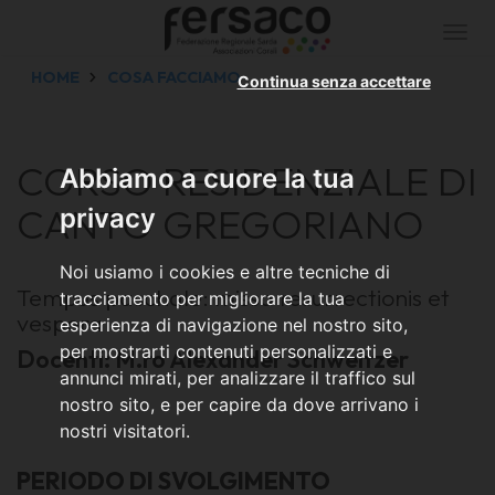
Togg
navi
HOME
COSA FACCIAMO
Continua senza accettare
CORSO RESIDENZIALE DI
Abbiamo a cuore la tua
CANTO GREGORIANO
privacy
Noi usiamo i cookies e altre tecniche di
Tempus paschale: missa resurrectionis et
tracciamento per migliorare la tua
vespera
esperienza di navigazione nel nostro sito,
per mostrarti contenuti personalizzati e
Docenti:
M.ro Alexander Schweitzer
annunci mirati, per analizzare il traffico sul
nostro sito, e per capire da dove arrivano i
nostri visitatori.
PERIODO DI SVOLGIMENTO