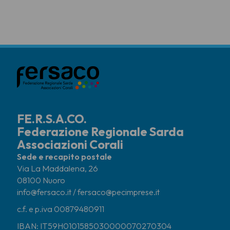
FE.R.S.A.CO.
Federazione Regionale Sarda
Associazioni Corali
Sede e recapito postale
Via La Maddalena, 26
08100 Nuoro
info@fersaco.it / fersaco@pecimprese.it
c.f. e p.iva 00879480911
IBAN: IT59H0101585030000070270304