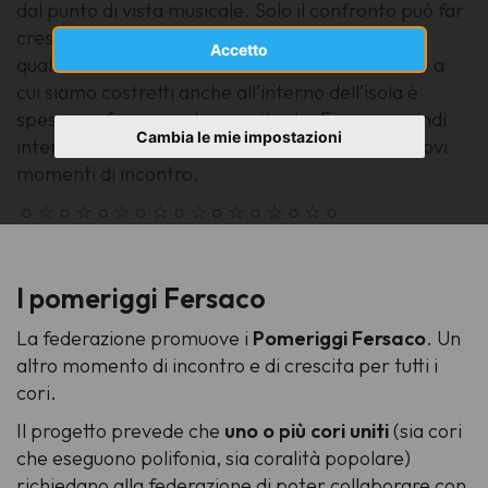
dal punto di vista musicale. Solo il confronto può far
crescere una piccola realtà corale dislocata in
Accetto
qualsiasi zona del nostro territorio, l’isolamento a
cui siamo costretti anche all’interno dell’isola è
spesso un freno per la crescita. La Fersaco quindi
Cambia le mie impostazioni
intende farsi parte attiva per la creazione di nuovi
momenti di incontro.
○ ☆ ○ ☆ ○ ☆ ○ ☆ ○ ☆ ○ ☆ ○ ☆ ○ ☆ ○
I pomeriggi Fersaco
La federazione promuove i
Pomeriggi Fersaco
. Un
altro momento di incontro e di crescita per tutti i
cori.
Il progetto prevede che
uno o più cori uniti
(sia cori
che eseguono polifonia, sia coralità popolare)
richiedano alla federazione di poter collaborare con