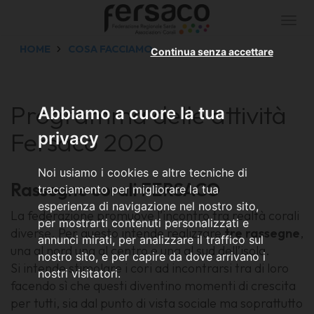
Togg
navi
HOME
COSA FACCIAMO
Continua senza accettare
Programma delle attività
Abbiamo a cuore la tua
Fersaco 2020
privacy
Noi usiamo i cookies e altre tecniche di
Rassegne corali FERSACO
tracciamento per migliorare la tua
esperienza di navigazione nel nostro sito,
La federazione promuove l’incontro tra realtà corali
per mostrarti contenuti personalizzati e
diverse. Per questo intende realizzare
tre rassegne
,
annunci mirati, per analizzare il traffico sul
una al nord una al centro e una al sud dell’isola.
nostro sito, e per capire da dove arrivano i
Si intende stimolare i cori ad incontrarsi tra di loro
nostri visitatori.
facendo sì che questi diventino momenti di crescita
per tutti, sia dal punto di vista sociale ma soprattutto