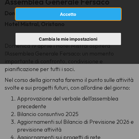
Assemblea Generale Fersaco
Domenica 19 aprile, ore 15:00
Accetto
Hotel Mistral, Oristano
Cambia le mie impostazioni
Domenica 19 aprile l’Hotel Mistral ospiterà
l’Assemblea Generale Fersaco: un momento
importante di confronto, condivisione e
pianificazione per tutti i soci.
Nel corso della giornata faremo il punto sulle attività
svolte e sui progetti futuri, con all’ordine del giorno:
Approvazione del verbale dell’assemblea
precedente
Bilancio consuntivo 2025
Aggiornamenti sul Bilancio di Previsione 2026 e
previsione attività
Aggiornamenti sui progetti di rete