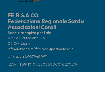
FE.R.S.A.CO.
Federazione Regionale Sarda
Associazioni Corali
Sede e recapito postale
Via La Maddalena, 26
08100 Nuoro
info@fersaco.it / fersaco@pecimprese.it
c.f. e p.iva 00879480911
IBAN: IT59H0101585030000070270304
CHI SIAMO
CORI ASSOCIATI
COSA FACCIAMO
NEWS