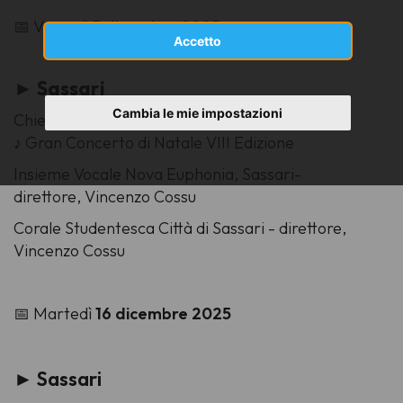
📅 Venerdì
5 dicembre 2025
Accetto
► Sassari
Cambia le mie impostazioni
Chiesa di Santa Caterina, ore 20.30
♪ Gran Concerto di Natale VIII Edizione
Insieme Vocale Nova Euphonia, Sassari
-
direttore,
Vincenzo Cossu
Corale Studentesca Città di Sassari -
direttore,
Vincenzo Cossu
📅 Martedì
16 dicembre 2025
► Sassari