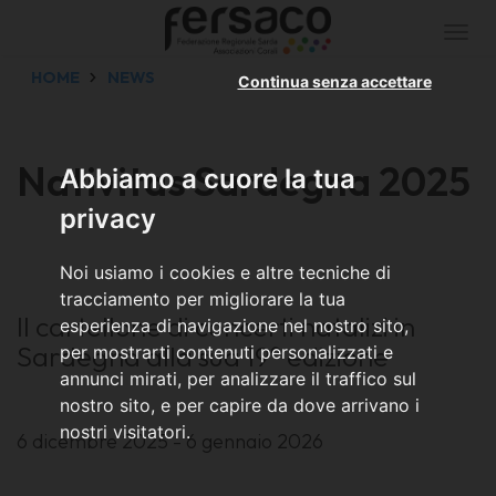
Togg
navi
HOME
NEWS
Continua senza accettare
Nativitas Sardegna 2025
Abbiamo a cuore la tua
privacy
Noi usiamo i cookies e altre tecniche di
tracciamento per migliorare la tua
Il cartellone di concerti natalizi in
esperienza di navigazione nel nostro sito,
Sardegna alla sua 19° edizione
per mostrarti contenuti personalizzati e
annunci mirati, per analizzare il traffico sul
nostro sito, e per capire da dove arrivano i
nostri visitatori.
6 dicembre 2025 - 6 gennaio 2026