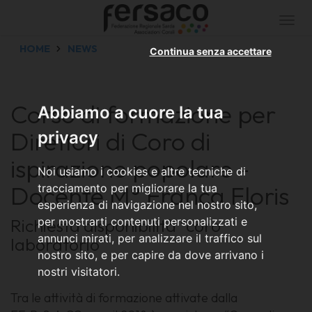
Togg
navi
HOME
NEWS
Continua senza accettare
Corso di formazione per
Abbiamo a cuore la tua
Direttori di Coro di
privacy
ispirazione popolare -
Noi usiamo i cookies e altre tecniche di
Docente M° Franca Floris
tracciamento per migliorare la tua
esperienza di navigazione nel nostro sito,
Richiesta disponibilità “coro
per mostrarti contenuti personalizzati e
annunci mirati, per analizzare il traffico sul
laboratorio”
nostro sito, e per capire da dove arrivano i
nostri visitatori.
Tra le attività di formazione attivate dalla