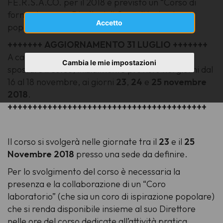
FE.R.S.A.CO. per il 2018 è previsto un “Corso di
formazione per Direttori di Coro di ispirazione
Accetto
popolare” tenuto dal Mo
Franca Floris
.
+++++++
AGGIORNAMENTO 31 LUGLIO +++++++
A causa di un imprevisto, si è reso necessario
Cambia le mie impostazioni
spostare il corso, inizialmente previsto nei giorni dal
16 al 18 novembre, ai giorni
23
,
24
e
25
novembre
2018
.
++++++++++++++++++++++++++++++++++++++++
Il corso si svolgerà nelle giornate tra il
23
e il
25
Novembre 2018
presso una sede da definire.
Per lo svolgimento del corso è necessaria la
presenza e la collaborazione di un “Coro
laboratorio” (che sia un coro di ispirazione popolare)
che si renda disponibile insieme al suo Direttore
nelle ore del corso dedicate all’attività pratica