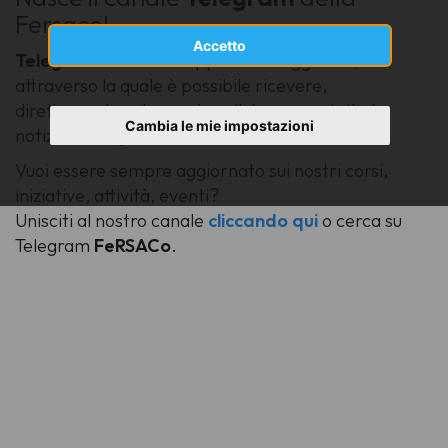
Fersaco!
Accetto
Telegram
è la nuova app di messaggistica,
attraverso la quale è possibile ricevere,
direttamente sul proprio cellulare o pc, tutte le
Cambia le mie impostazioni
notizie che riguardano la Fersaco.
Vuoi essere sempre aggiornato sui nostri corsi,
iniziative, attività, eventi?
Unisciti al nostro canale
cliccando qui
o cerca su
Telegram
FeRSACo
.