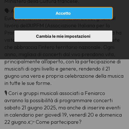
Ministero della Cultura francese.
🗣 A partire dal 1985, la festa si è diffusa in tutta
Accetto
Europa e nel mondo. In Italia, dal 2002, grazie al
lavoro dell’AIPFM (Associazione Italiana per la
Promozione della Festa della Musica), l’iniziativa ha
Cambia le mie impostazioni
visto l’adesione di oltre 280 città, creando una rete
che abbraccia l’intero territorio nazionale. Ogni
anno, migliaia di concerti dal vivo prendono vita,
principalmente all’aperto, con la partecipazione di
musicisti di ogni livello e genere, rendendo il 21
giugno una vera e propria celebrazione della musica
in tutte le sue forme.
🎙 Cori e gruppi musicali associati a Feniarco
avranno la possibilità di programmare concerti
sabato 21 giugno 2025, ma anche di inserire eventi
in calendario per giovedì 19, venerdì 20 e domenica
22 giugno.👉 Come partecipare?