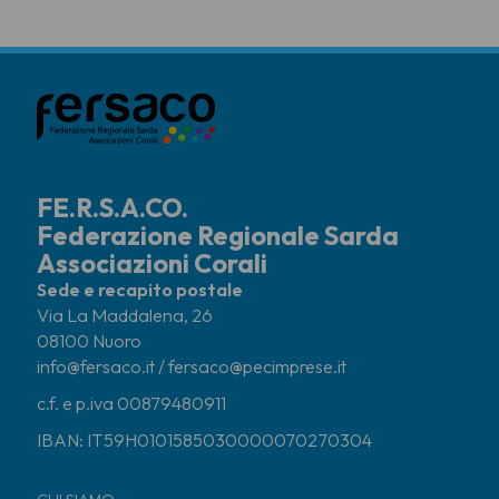
FE.R.S.A.CO.
Federazione Regionale Sarda
Associazioni Corali
Sede e recapito postale
Via La Maddalena, 26
08100 Nuoro
info@fersaco.it / fersaco@pecimprese.it
c.f. e p.iva 00879480911
IBAN: IT59H0101585030000070270304