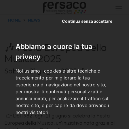
Togg
navi
HOME
NEWS
Continua senza accettare
🎶 Festa Europea della
Abbiamo a cuore la tua
Musica 2025
privacy
Sabato 21 giugno 2025 🎶
Noi usiamo i cookies e altre tecniche di
tracciamento per migliorare la tua
esperienza di navigazione nel nostro sito,
per mostrarti contenuti personalizzati e
annunci mirati, per analizzare il traffico sul
nostro sito, e per capire da dove arrivano i
nostri visitatori.
👉 Dal 1982, ogni 21 giugno si celebra la Festa
Europea della Musica, un’iniziativa nata grazie al