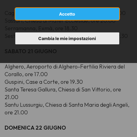
Cagliari, Chiesa di San Carlo Borromeo, ore 21.00
Accetto
Sassari, Chiesa di Mater Ecclesiae, ore 20.00
Serramanna, Exmà, ore 18.30
Sestu, Parrocchia di San Giorgio Martire, ore 19.30
Cambia le mie impostazioni
SABATO 21 GIUGNO
Alghero, Aeroporto di Alghero-Fertilia Riviera del
Corallo, ore 17.00
Guspini, Case a Corte, ore 19.30
Santa Teresa Gallura, Chiesa di San Vittorio, ore
21.00
Santu Lussurgiu, Chiesa di Santa Maria degli Angeli,
ore 21.00
DOMENICA 22 GIUGNO