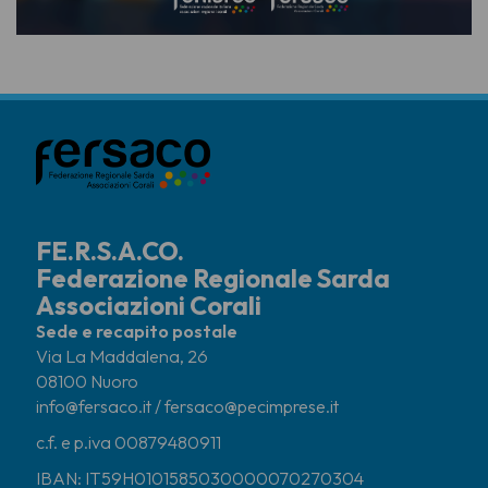
FE.R.S.A.CO.
Federazione Regionale Sarda
Associazioni Corali
Sede e recapito postale
Via La Maddalena, 26
08100 Nuoro
info@fersaco.it / fersaco@pecimprese.it
c.f. e p.iva 00879480911
IBAN: IT59H0101585030000070270304