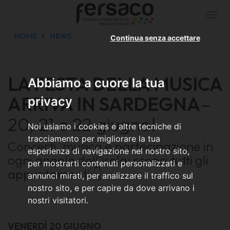
Togg
navi
HOME
NEWS
Continua senza accettare
LA FESTA DELLA MUSICA
Abbiamo a cuore la tua
ARRIVA IN SARDEGNA
–
privacy
20, 21 e 22 giugno!
Noi usiamo i cookies e altre tecniche di
tracciamento per migliorare la tua
Concerti, musica e partecipazione in
esperienza di navigazione nel nostro sito,
ogni angolo dell’isola: scopri tutti gli
per mostrarti contenuti personalizzati e
appuntamenti 👇
annunci mirati, per analizzare il traffico sul
nostro sito, e per capire da dove arrivano i
nostri visitatori.
VENERDÌ 20 GIUGNO