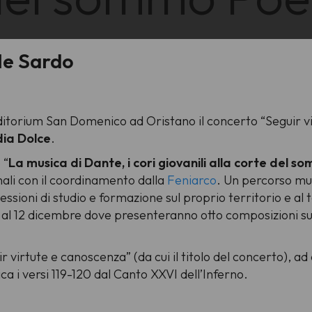
a
le Sardo
ditorium San Domenico ad Oristano il concerto “
Seguir v
ia Dolce
.
 “
La musica di Dante, i cori giovanili alla corte del 
nali con il coordinamento dalla
Feniarco
. Un percorso mus
 sessioni di studio e formazione sul proprio territorio e a
 9 al 12 dicembre dove presenteranno otto composizioni s
ir virtute e canoscenza
” (da cui il titolo del concerto), a
ca i versi 119-120 dal Canto XXVI dell’Inferno.