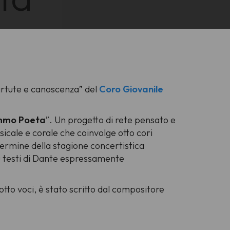
irtute e canoscenza
” del
Coro Giovanile
sommo Poeta
”. Un progetto di rete pensato e
icale e corale che coinvolge otto cori
l termine della stagione concertistica
u testi di Dante espressamente
d otto voci, è stato scritto dal compositore