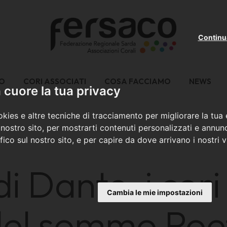
Continu
MO
CORI ASSOCIATI
COSA FACCIAMO
NEWS
cuore la tua privacy
kies e altre tecniche di tracciamento per migliorare la tua
nostro sito, per mostrarti contenuti personalizzati e annunc
ffico sul nostro sito, e per capire da dove arrivano i nostri vi
i Dante, i cori 
Cambia le mie impostazioni
 del sommo Poe