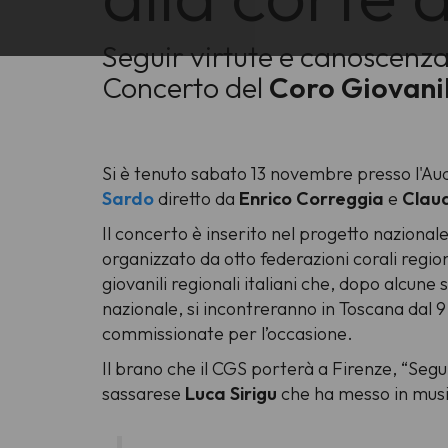
Seguir virtute e canoscenz
Concerto del
Coro Giovani
Si è tenuto sabato 13 novembre presso l'Au
Sardo
​diretto da
Enrico Correggia​
e
Claud
Il concerto è inserito nel progetto nazionale
organizzato da otto federazioni corali regio
giovanili regionali italiani che, dopo alcune
nazionale, si incontreranno in Toscana dal
commissionate per l’occasione.
Il brano che il CGS porterà a Firenze, “
Segu
sassarese
Luca Sirigu
​ che ha messo in musi