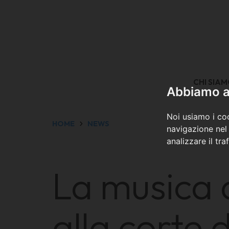
CHI SIA
Abbiamo a 
Noi usiamo i coo
HOME
NEWS
navigazione nel 
analizzare il tra
La musica d
alla corte