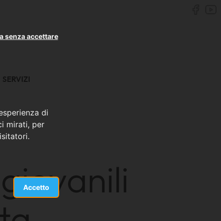
a senza accettare
SERVIZI
 esperienza di
i mirati, per
sitatori.
giovanili
Accetto
ta