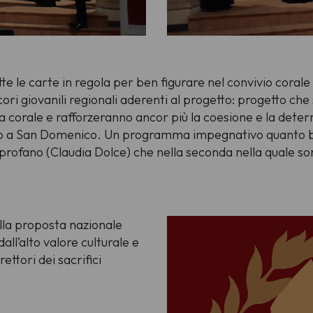
te le carte in regola per ben figurare nel convivio corale
o cori giovanili regionali aderenti al progetto: progetto ch
ca corale e rafforzeranno ancor più la coesione e la deter
rto a San Domenico. Un programma impegnativo quanto be
profano (Claudia Dolce) che nella seconda nella quale so
lla proposta nazionale
ll’alto valore culturale e
ttori dei sacrifici